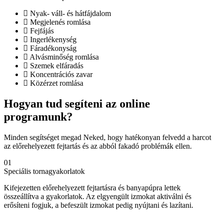
Nyak- váll- és hátfájdalom
Megjelenés romlása
Fejfájás
Ingerlékenység
Fáradékonyság
Alvásminőség romlása
Szemek elfáradás
Koncentrációs zavar
Közérzet romlása
Hogyan tud segíteni az online
programunk?
Minden segítséget megad Neked, hogy hatékonyan felvedd a harcot
az előrehelyezett fejtartás és az abból fakadó problémák ellen.
01
Speciális tornagyakorlatok
Kifejezetten előrehelyezett fejtartásra és banyapúpra lettek
összeállítva a gyakorlatok. Az elgyengült izmokat aktiválni és
erősíteni fogjuk, a befeszült izmokat pedig nyújtani és lazítani.