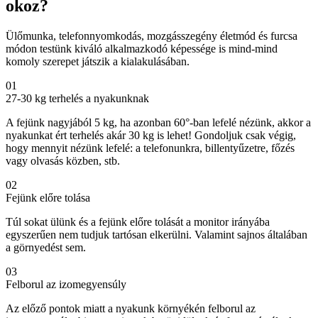
okoz?
Ülőmunka, telefonnyomkodás, mozgásszegény életmód és furcsa
módon testünk kiváló alkalmazkodó képessége is mind-mind
komoly szerepet játszik a kialakulásában.
01
27-30 kg terhelés a nyakunknak
A fejünk nagyjából 5 kg, ha azonban 60°-ban lefelé nézünk, akkor a
nyakunkat ért terhelés akár 30 kg is lehet! Gondoljuk csak végig,
hogy mennyit nézünk lefelé: a telefonunkra, billentyűzetre, főzés
vagy olvasás közben, stb.
02
Fejünk előre tolása
Túl sokat ülünk és a fejünk előre tolását a monitor irányába
egyszerűen nem tudjuk tartósan elkerülni. Valamint sajnos általában
a görnyedést sem.
03
Felborul az izomegyensúly
Az előző pontok miatt a nyakunk környékén felborul az