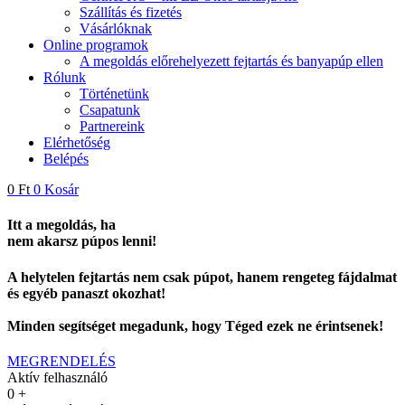
Szállítás és fizetés
Vásárlóknak
Online programok
A megoldás előrehelyezett fejtartás és banyapúp ellen
Rólunk
Történetünk
Csapatunk
Partnereink
Elérhetőség
Belépés
0
Ft
0
Kosár
Itt a megoldás, ha
nem akarsz púpos lenni!
A helytelen fejtartás nem csak púpot, hanem rengeteg fájdalmat
és egyéb panaszt okozhat!
Minden segítséget megadunk, hogy Téged ezek ne érintsenek!
MEGRENDELÉS
Aktív felhasználó
0
+