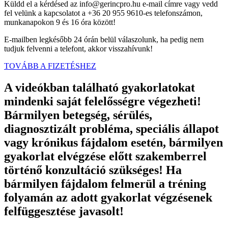
Küldd el a kérdésed az info@gerincpro.hu e-mail címre vagy vedd
fel velünk a kapcsolatot a +36 20 955 9610-es telefonszámon,
munkanapokon 9 és 16 óra között!
E-mailben legkésőbb 24 órán belül válaszolunk, ha pedig nem
tudjuk felvenni a telefont, akkor visszahívunk!
TOVÁBB A FIZETÉSHEZ
A videókban található gyakorlatokat
mindenki saját felelősségre végezheti!
Bármilyen betegség, sérülés,
diagnosztizált probléma, speciális állapot
vagy krónikus fájdalom esetén, bármilyen
gyakorlat elvégzése előtt szakemberrel
történő konzultáció szükséges! Ha
bármilyen fájdalom felmerül a tréning
folyamán az adott gyakorlat végzésenek
felfüggesztése javasolt!