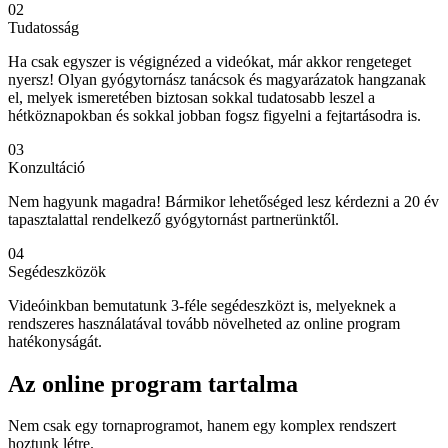
02
Tudatosság
Ha csak egyszer is végignézed a videókat, már akkor rengeteget
nyersz! Olyan gyógytornász tanácsok és magyarázatok hangzanak
el, melyek ismeretében biztosan sokkal tudatosabb leszel a
hétköznapokban és sokkal jobban fogsz figyelni a fejtartásodra is.
03
Konzultáció
Nem hagyunk magadra! Bármikor lehetőséged lesz kérdezni a 20 év
tapasztalattal rendelkező gyógytornást partnerünktől.
04
Segédeszközök
Videóinkban bemutatunk 3-féle segédeszközt is, melyeknek a
rendszeres használatával tovább növelheted az online program
hatékonyságát.
Az online program tartalma
Nem csak egy tornaprogramot, hanem egy komplex rendszert
hoztunk létre.