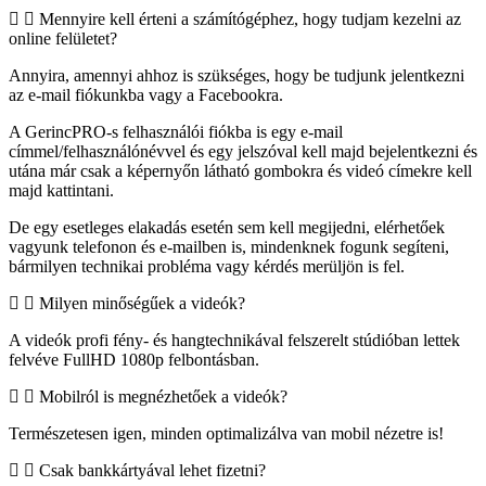
Mennyire kell érteni a számítógéphez, hogy tudjam kezelni az
online felületet?
Annyira, amennyi ahhoz is szükséges, hogy be tudjunk jelentkezni
az e-mail fiókunkba vagy a Facebookra.
A GerincPRO-s felhasználói fiókba is egy e-mail
címmel/felhasználónévvel és egy jelszóval kell majd bejelentkezni és
utána már csak a képernyőn látható gombokra és videó címekre kell
majd kattintani.
De egy esetleges elakadás esetén sem kell megijedni, elérhetőek
vagyunk telefonon és e-mailben is, mindenknek fogunk segíteni,
bármilyen technikai probléma vagy kérdés merüljön is fel.
Milyen minőségűek a videók?
A videók profi fény- és hangtechnikával felszerelt stúdióban lettek
felvéve FullHD 1080p felbontásban.
Mobilról is megnézhetőek a videók?
Természetesen igen, minden optimalizálva van mobil nézetre is!
Csak bankkártyával lehet fizetni?