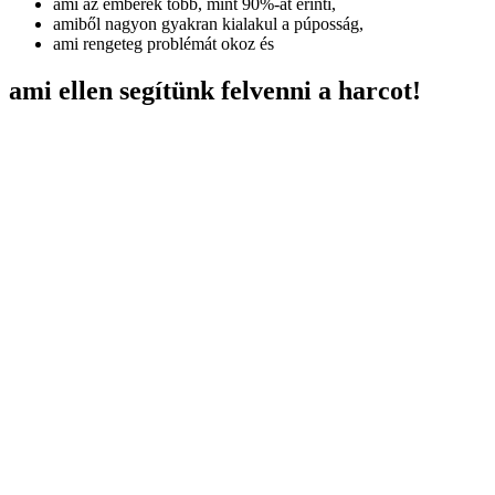
ami az emberek több, mint 90%-át érinti,
amiből nagyon gyakran kialakul a púposság,
ami rengeteg problémát okoz és
ami ellen segítünk felvenni a harcot!