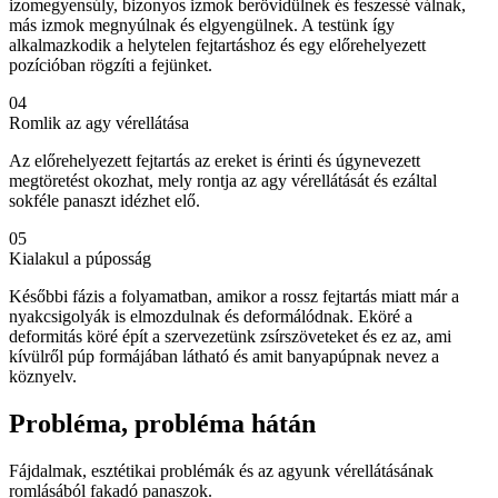
izomegyensúly, bizonyos izmok berövidülnek és feszessé válnak,
más izmok megnyúlnak és elgyengülnek. A testünk így
alkalmazkodik a helytelen fejtartáshoz és egy előrehelyezett
pozícióban rögzíti a fejünket.
04
Romlik az agy vérellátása
Az előrehelyezett fejtartás az ereket is érinti és úgynevezett
megtöretést okozhat, mely rontja az agy vérellátását és ezáltal
sokféle panaszt idézhet elő.
05
Kialakul a púposság
Későbbi fázis a folyamatban, amikor a rossz fejtartás miatt már a
nyakcsigolyák is elmozdulnak és deformálódnak. Eköré a
deformitás köré épít a szervezetünk zsírszöveteket és ez az, ami
kívülről púp formájában látható és amit banyapúpnak nevez a
köznyelv.
Probléma, probléma hátán
Fájdalmak, esztétikai problémák és az agyunk vérellátásának
romlásából fakadó panaszok.