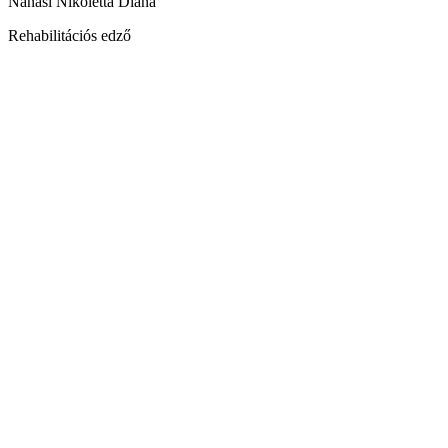
Nánási Nikoletta Diána
Rehabilitációs edző