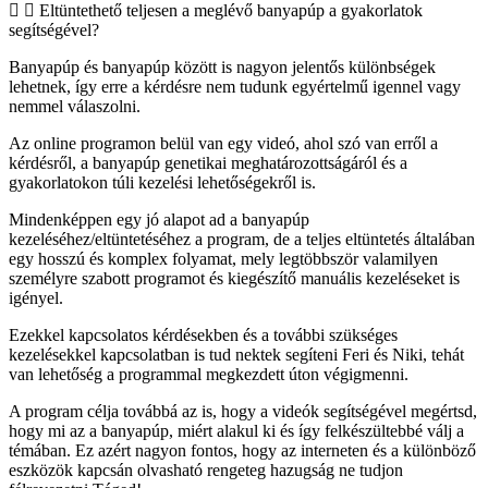
Eltüntethető teljesen a meglévő banyapúp a gyakorlatok
segítségével?
Banyapúp és banyapúp között is nagyon jelentős különbségek
lehetnek, így erre a kérdésre nem tudunk egyértelmű igennel vagy
nemmel válaszolni.
Az online programon belül van egy videó, ahol szó van erről a
kérdésről, a banyapúp genetikai meghatározottságáról és a
gyakorlatokon túli kezelési lehetőségekről is.
Mindenképpen egy jó alapot ad a banyapúp
kezeléséhez/eltüntetéséhez a program, de a teljes eltüntetés általában
egy hosszú és komplex folyamat, mely legtöbbször valamilyen
személyre szabott programot és kiegészítő manuális kezeléseket is
igényel.
Ezekkel kapcsolatos kérdésekben és a további szükséges
kezelésekkel kapcsolatban is tud nektek segíteni Feri és Niki, tehát
van lehetőség a programmal megkezdett úton végigmenni.
A program célja továbbá az is, hogy a videók segítségével megértsd,
hogy mi az a banyapúp, miért alakul ki és így felkészültebbé válj a
témában. Ez azért nagyon fontos, hogy az interneten és a különböző
eszközök kapcsán olvasható rengeteg hazugság ne tudjon