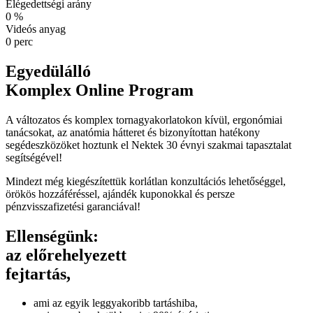
Elégedettségi arány
0
%
Videós anyag
0
perc
Egyedülálló
Komplex Online Program
A változatos és komplex tornagyakorlatokon kívül, ergonómiai
tanácsokat, az anatómia hátteret és bizonyítottan hatékony
segédeszközöket hoztunk el Nektek 30 évnyi szakmai tapasztalat
segítségével!
Mindezt még kiegészítettük korlátlan konzultációs lehetőséggel,
örökös hozzáféréssel, ajándék kuponokkal és persze
pénzvisszafizetési garanciával!
Ellenségünk:
az előrehelyezett
fejtartás,
ami az egyik leggyakoribb tartáshiba,