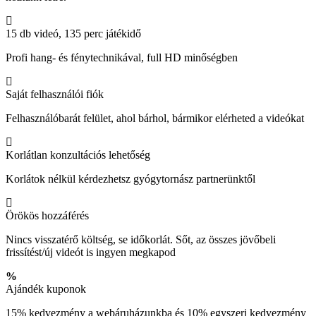
15 db videó, 135 perc játékidő
Profi hang- és fénytechnikával, full HD minőségben
Saját felhasználói fiók
Felhasználóbarát felület, ahol bárhol, bármikor elérheted a videókat
Korlátlan konzultációs lehetőség
Korlátok nélkül kérdezhetsz gyógytornász partnerünktől
Örökös hozzáférés
Nincs visszatérő költség, se időkorlát. Sőt, az összes jövőbeli
frissítést/új videót is ingyen megkapod
Ajándék kuponok
15% kedvezmény a webáruházunkba és 10% egyszeri kedvezmény