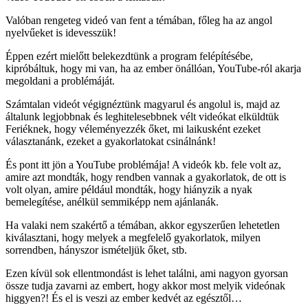
Valóban rengeteg videó van fent a témában, főleg ha az angol
nyelvűeket is idevesszük!
Éppen ezért mielőtt belekezdtünk a program felépítésébe,
kipróbáltuk, hogy mi van, ha az ember önállóan, YouTube-ról akarja
megoldani a problémáját.
Számtalan videót végignéztünk magyarul és angolul is, majd az
általunk legjobbnak és leghitelesebbnek vélt videókat elküldtük
Feriéknek, hogy véleményezzék őket, mi laikusként ezeket
választanánk, ezeket a gyakorlatokat csinálnánk!
És pont itt jön a YouTube problémája! A videók kb. fele volt az,
amire azt mondták, hogy rendben vannak a gyakorlatok, de ott is
volt olyan, amire például mondták, hogy hiányzik a nyak
bemelegítése, anélkül semmiképp nem ajánlanák.
Ha valaki nem szakértő a témában, akkor egyszerűen lehetetlen
kiválasztani, hogy melyek a megfelelő gyakorlatok, milyen
sorrendben, hányszor ismételjük őket, stb.
Ezen kívül sok ellentmondást is lehet találni, ami nagyon gyorsan
össze tudja zavarni az embert, hogy akkor most melyik videónak
higgyen?! És el is veszi az ember kedvét az egésztől…