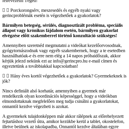
félrevezetni Téged!
Porckorongsérv, meszesedés és egyéb nyaki vagy
gerincproblémák esetén is végezhetőek a gyakorlatok?
Bármilyen betegség, sérülés, diagnosztizált probléma, speciális
állapot vagy krónikus fájdalom esetén, bármilyen gyakorlat
elvégzése előtt szakemberrel történő konzultáció szükséges!
Amennyiben szeretnéd megmutatni a videókat kezelőorvosodnak,
gyógytornászodnak vagy egyéb szakembernek, hogy a te esetedben
használhatóak-e és erre nem elég a 14 napos próbaidőszak, akkor
kérjük jelezd nekünk ezt az info@gerincpro.hu e-mail címen és
egyeztetünk a továbbiakkal kapcsolatban!
Hány éves kortól végezhetőek a gyakorlatok? Gyermekeknek is
jók?
Nincs definiált alsó korhatár, amennyiben a gyermek már
rendelkezik olyan koordinációs képességgel, hogy a videókban
elmondottaknak megfelelően meg tudja csinálni a gyakorlatokat,
onnantól kezdve végezheti is azokat.
A gyermekek tulajdonképpen már akkor rálépnek az előrehelyezett
fejtartáshoz vezető útra, amikor kezükbe kerül a tablet, okostelefon,
illetve beülnek az iskolapadba, Onnantól kezdve általában egyre