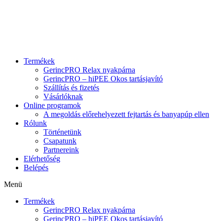
Skip
to
content
Termékek
GerincPRO Relax nyakpárna
GerincPRO – hiPEE Okos tartásjavító
Szállítás és fizetés
Vásárlóknak
Online programok
A megoldás előrehelyezett fejtartás és banyapúp ellen
Rólunk
Történetünk
Csapatunk
Partnereink
Elérhetőség
Belépés
Menü
Termékek
GerincPRO Relax nyakpárna
GerincPRO – hiPEE Okos tartásjavító