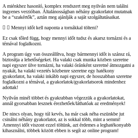
A miénkhez hasonló, komplex rendszert meg nyilván nem találni
ingyenes verzióban. Általánosságban néhány gyakorlatot mutatnak
be a “szakértők”, aztán meg ajánlják a saját szolgáltatásaikat.
Mennyi időt kell naponta a tornákkal tölteni?
Ez csak tőled függ, hogy mennyi időt tudsz és akarsz tornázni és a
témával foglalkozni.
A program úgy van összeállítva, hogy bármennyi időt is szánsz rá,
biztosítja a lehetőségeket. Ha valaki csak munka közben szeretne
napi egyszer ülve tornázni, ha valaki óránként szeretné átmozgatni a
nyakát, ha valaki vezetés közbenre szeretne egy hatékony
gyakorlatot, ha valaki inkább napi egyszer, de hosszabban szeretne
foglalkozni a témával, a gyakorlatok/gyakorlatsorok mindenhez
adottak!
Nyilván minél többet és gyakrabban végezzük a gyakorlatokat,
annál gyorsabban lesznek érezhetőek/láthatóak az eredmények!
De nincs olyan, hogy túl kevés, ha már csak néha eszünkbe jut
csinálni néhány gyakorlatot, az is sokkal több, mint a semmi!
Amennyi időt viszont ezzel töltünk, azt érdemes a leghatékonyabb
kihasználni, többek között ebben is segít az online program!