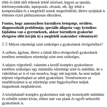
több és több időt töltenek lefelé nézéssel, legyen az tanulás,
telefonnyomkodás, laptopozás, olvasás, stb. Így tehát a
kompenzálást és a megfelelő izmok megerősítését, illetve nyújtását is
érdemes ezzel párhuzamosan elkezdeni.
Fontos, hogy amennyiben bármilyen betegsége, sérülése,
diagnosztizált problémája, speciális állapota vagy krónikus
fájdalma van a gyermeknek, akkor bármilyen gyakorlat
elvégzése előtt kérjük ki a megfelelő szakember véleményét!
Milyen edzettségi szint szükséges a gyakorlatok elvégzéséhez?
A széken, ágyban, illetve a falnál állva elvégezhető gyakorlatok
esetében semmilyen edzettségi szint nem szükséges.
A talajon végezhető, valamint a kezdő komplex gyakorlatsor
esetében szükséges egy minimális edzettségi szint és stabilitás, de a
videókban az is el van mondva, hogy mit tegyünk, ha nem tudjuk
teljesen végrehajtani az adott gyakorlatot. Természetesen az
ismétlésszámot is az edzettségi szint függvényében tudjuk
magunknak meghatározni.
A középhaladó komplex gyakorlatsor már egy komolyabb stabilitási
és erőnléti szintet kíván, ebben már van plank és egyéb nehezebb
gyakorlatok is.