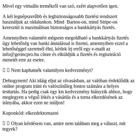
Mivel egy virtuális termékről van szó, ezért alapvetően igen.
A két legnépszerűbb és legbiztonságosabb fizetési rendszert
használjuk az oldalunkon. Mind Barion-on, mind Stripe-on
keresztül is maximálisan biztonságos a bankkártyás fizetés.
Amennyiben valamiért mégsem megoldható a bankkártyás fizetés
úgy lehetőség van banki átutalással is fizetni, amennyiben ezzel a
lehetőséggel szeretnél élni, kérlek írj erről egy e-mailt az
info@gerincpro.hu címre és elküldjük a fizetés és regisztráció
menetét erre az esetre.
Nem kaphatnék valamilyen kedvezményt?
Dehogynem! Aki idáig eljut az olvasásban, az valóban érdeklődik az
online program iránt és valószínűleg fontos számára a helyes
testtartás. Ha pedig csak egy kis kedvezmény hiányzik ahhoz, hogy
meglegyen a végső lökés a vásárlás és a torna elkezdésének az
irányába, akkor ezen ne múljon!
Kuponkód: elkezdektornazni
Olyan kérdésem van, amire nem találtam meg a választ, mit
tegyek?