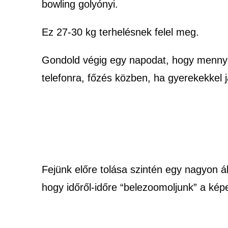
bowling golyónyi.
Ez 27-30 kg terhelésnek felel meg.
Gondold végig egy napodat, hogy mennyit n
telefonra, főzés közben, ha gyerekekkel já
Fejünk előre tolása szintén egy nagyon á
hogy időről-időre “belezoomoljunk” a képer