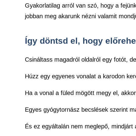
Gyakorlatilag arról van szó, hogy a fejü
jobban meg akarunk nézni valamit mondj
Így döntsd el, hogy előrehe
Csináltass magadról oldalról egy fotót, de
Húzz egy egyenes vonalat a karodon keresz
Ha a vonal a füled mögött megy el, akkor 
Egyes gyógytornász becslések szerint ma
És ez egyáltalán nem meglepő, mindjárt a