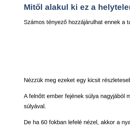
Mitől alakul ki ez a helytele
Számos tényező hozzájárulhat ennek a tar
Nézzük meg ezeket egy kicsit részletese
A felnőtt ember fejének súlya nagyjából
súlyával.
De ha 60 fokban lefelé nézel, akkor a ny