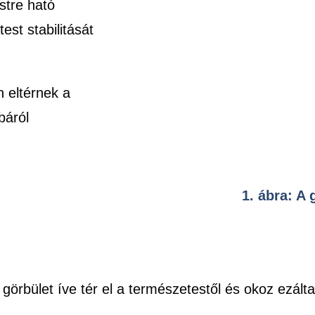
stre ható
est stabilitását
 eltérnek a
báról
1. ábra: A 
 görbület íve tér el a természetestől és okoz ezáltal