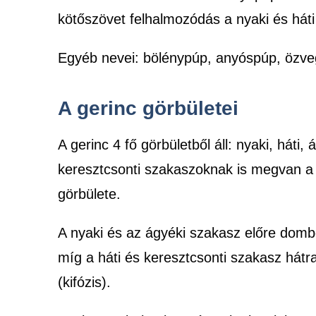
kötőszövet felhalmozódás a nyaki és háti
Egyéb nevei: bölénypúp, anyóspúp, özve
A gerinc görbületei
A gerinc 4 fő görbületből áll: nyaki, háti, 
keresztcsonti szakaszoknak is megvan 
görbülete.
A nyaki és az ágyéki szakasz előre dombo
míg a háti és keresztcsonti szakasz hátra
(kifózis).