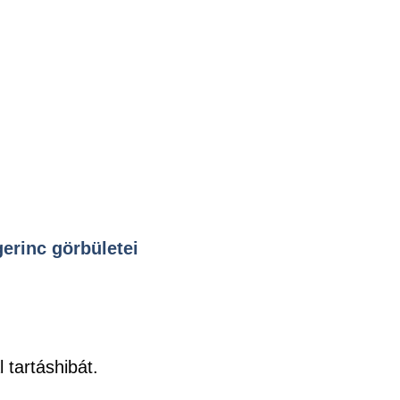
gerinc görbületei
 tartáshibát.