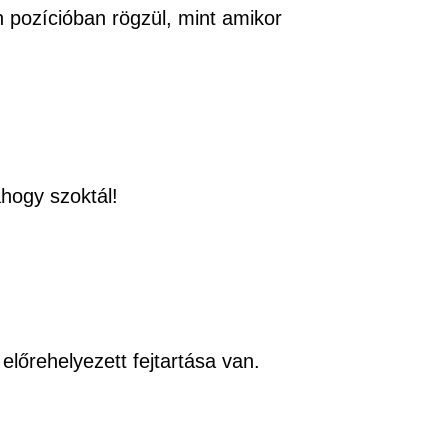
n pozícióban rögzül, mint amikor
ahogy szoktál!
őrehelyezett fejtartása van.