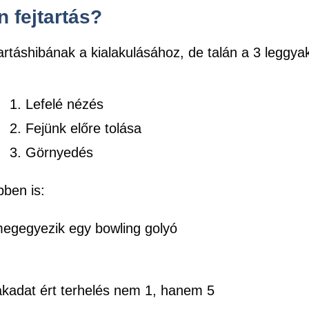
n fejtartás?
táshibának a kialakulásához, de talán a 3 leggyak
1. Lefelé nézés
2. Fejünk előre tolása
3. Görnyedés
bben is:
 megegyezik egy bowling golyó
akadat ért terhelés nem 1, hanem 5