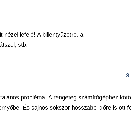
ézel lefelé! A billentyűzetre, a
tszol, stb.
3
ltalános probléma. A rengeteg számítógéphez kötöt
nyőbe. És sajnos sokszor hosszabb időre is ott fele