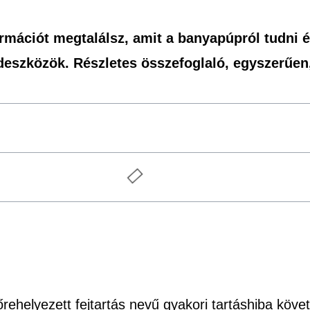
mációt megtalálsz, amit a banyapúpról tudni ér
deszközök. Részletes összefoglaló, egyszerűen
rehelyezett fejtartás nevű gyakori tartáshiba köv