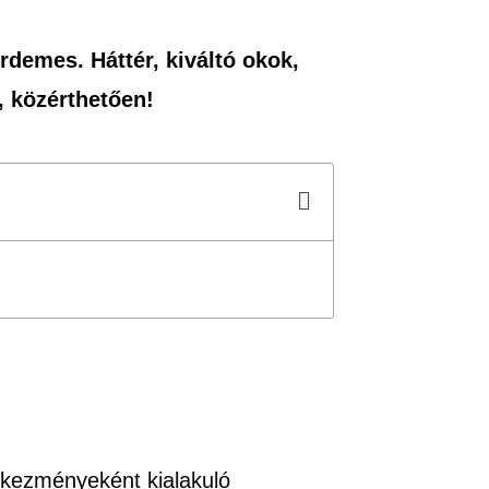
demes. Háttér, kiváltó okok,
, közérthetően!
etkezményeként kialakuló