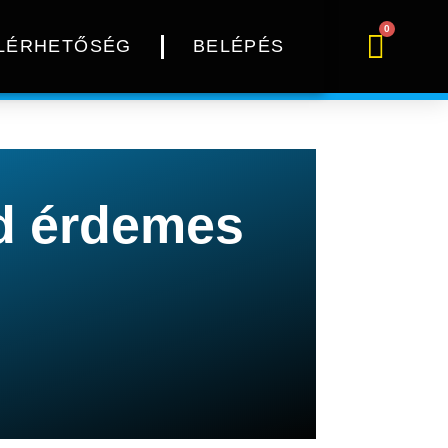
0
LÉRHETŐSÉG
BELÉPÉS
d érdemes