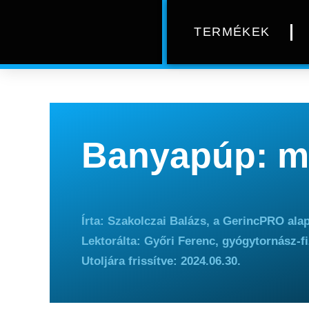
TERMÉKEK
Banyapúp: m
Írta: Szakolczai Balázs, a GerincPRO alap
Lektorálta: Győri Ferenc, gyógytornász-f
Utoljára frissítve: 2024.06.30.