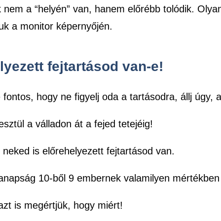
nk nem a “helyén” van, hanem előrébb tolódik. Olya
uk a monitor képernyőjén.
lyezett fejtartásod van-e!
 fontos, hogy ne figyelj oda a tartásodra, állj úgy, 
tül a válladon át a fejed tetejéig!
neked is előrehelyezett fejtartásod van.
napság 10-ből 9 embernek valamilyen mértékben el
zt is megértjük, hogy miért!