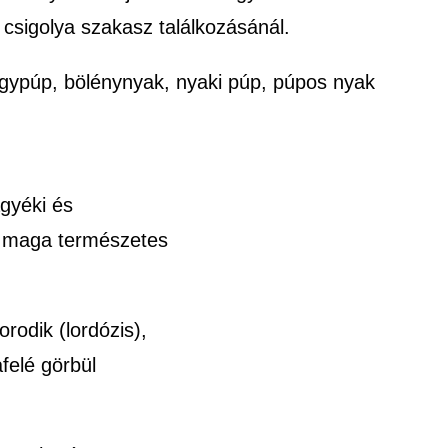
 csigolya szakasz találkozásánál.
gypúp, bölénynyak, nyaki púp, púpos nyak
ágyéki és
a maga természetes
rodik (lordózis),
felé görbül