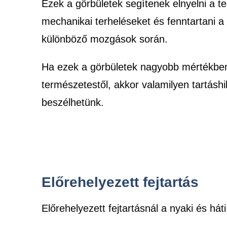
Ezek a görbületek segítenek elnyelni a te
mechanikai terheléseket és fenntartani a t
különböző mozgások során.
Ha ezek a görbületek nagyobb mértékben
természetestől, akkor valamilyen tartáshi
beszélhetünk.
Előrehelyezett fejtartás
Előrehelyezett fejtartásnál a nyaki és háti